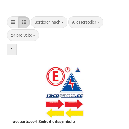
Sortieren nach
pro Seite
Sortieren nach
Alle Hersteller
pro Seite
24 pro Seite
1
raceparts.cc® Sicherheitssymbole