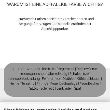
WARUM IST EINE AUFFÄLLIGE FARBE WICHTIG?
Leuchtende Farben erleichtern Streckenposten und
Bergungsfahrzeugen das schnelle Auffinden der
Abschlepppunkte.
motorsportzubehör|
bremskraftregelventil
|
Reifenwärmer
|
motorsport shop |
Überrollkäfig
|
Schalensitze
|
rennsportbekleidung
|
Fensternetz
|
Ölkühler
|
Kühlerschlauch
|
Helme
| T
erratrip
| F
ittinge
|
Feuerlöschanlage
|
Feuerlöscher
|
Sitzkonsole
|
e36
|
Lenkräder
|
Spal