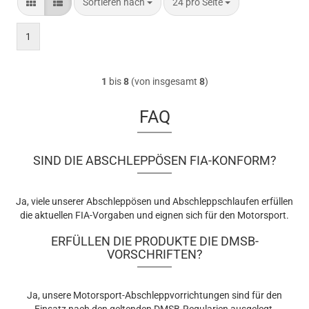
Sortieren nach
pro Seite
Sortieren nach
24 pro Seite
1
1
bis
8
(von insgesamt
8
)
FAQ
SIND DIE ABSCHLEPPÖSEN FIA-KONFORM?
Ja, viele unserer Abschleppösen und Abschleppschlaufen erfüllen
die aktuellen FIA-Vorgaben und eignen sich für den Motorsport.
ERFÜLLEN DIE PRODUKTE DIE DMSB-
VORSCHRIFTEN?
Ja, unsere Motorsport-Abschleppvorrichtungen sind für den