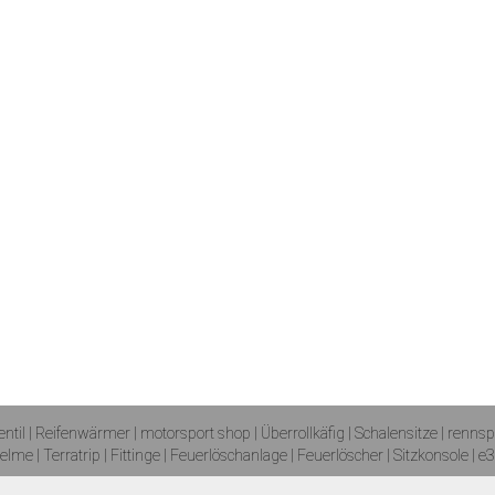
ntil
|
Reifenwärmer
| motorsport shop |
Überrollkäfig
|
Schalensitze
|
rennsp
elme
| T
erratrip
| F
ittinge
|
Feuerlöschanlage
|
Feuerlöscher
|
Sitzkonsole
|
e3