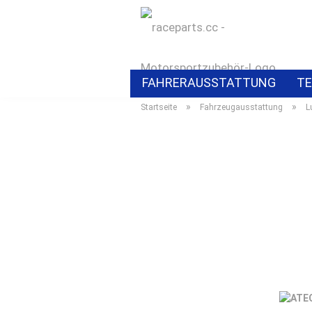
FAHRERAUSSTATTUNG
TE
»
»
Startseite
Fahrzeugausstattung
L
ELEKTROZUBEHÖR
BMW S