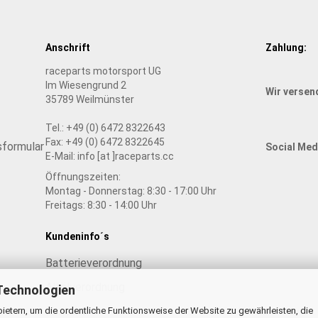
Anschrift
Zahlung:
raceparts motorsport UG
Im Wiesengrund 2
Wir versen
35789 Weilmünster
Tel.: +49 (0) 6472 8322643
Fax: +49 (0) 6472 8322645
sformular
Social Med
E-Mail: info [at ]raceparts.cc
Öffnungszeiten:
Montag - Donnerstag: 8:30 - 17:00 Uhr
Freitags: 8:30 - 14:00 Uhr
Kundeninfo´s
Batterieverordnung
Altölverordnung
Technologien
Kontakt
ietern, um die ordentliche Funktionsweise der Website zu gewährleisten, die