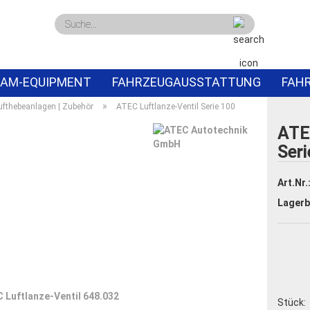
Suche...
AM-EQUIPMENT
FAHRZEUGAUSSTATTUNG
FAH
»
ufthebeanlagen | Zubehör
ATEC Luftlanze-Ventil Serie 100
PECIALS
ABVERKAUF
ATE
Seri
Art.Nr.
Lagerb
Stück: