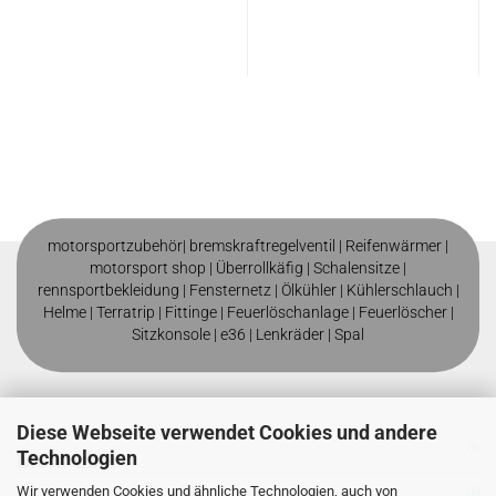
motorsportzubehör|
bremskraftregelventil
|
Reifenwärmer
|
motorsport shop |
Überrollkäfig
|
Schalensitze
|
rennsportbekleidung
|
Fensternetz
|
Ölkühler
|
Kühlerschlauch
|
Helme
| T
erratrip
| F
ittinge
|
Feuerlöschanlage
|
Feuerlöscher
|
Sitzkonsole
|
e36
|
Lenkräder
|
Spal
Diese Webseite verwendet Cookies und andere
Technologien
Mehr über
Wir verwenden Cookies und ähnliche Technologien, auch von