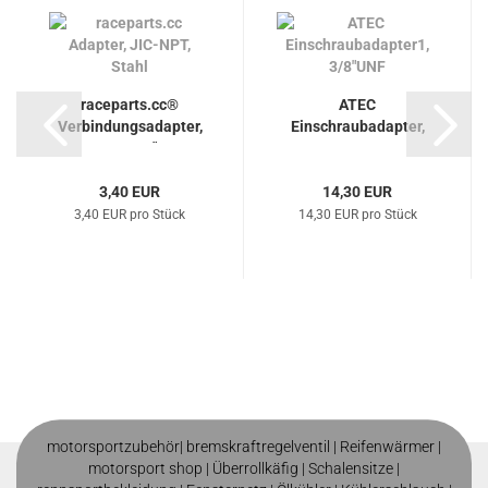
raceparts.cc®
ATEC
Verbindungsadapter,
Einschraubadapter,
D-03-1/8"...
M10x1 mm
3,40 EUR
14,30 EUR
3,40 EUR pro Stück
14,30 EUR pro Stück
motorsportzubehör|
bremskraftregelventil
|
Reifenwärmer
|
motorsport shop |
Überrollkäfig
|
Schalensitze
|