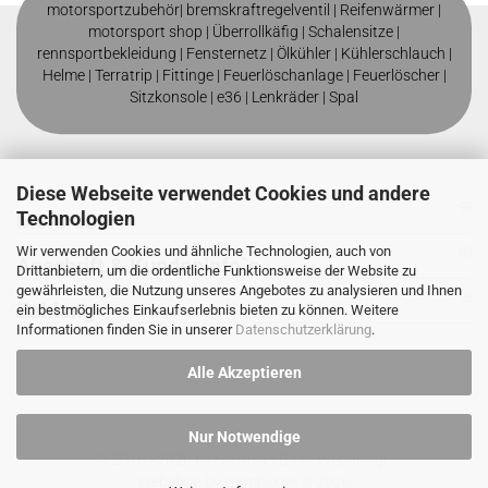
motorsportzubehör|
bremskraftregelventil
|
Reifenwärmer
|
motorsport shop |
Überrollkäfig
|
Schalensitze
|
rennsportbekleidung
|
Fensternetz
|
Ölkühler
|
Kühlerschlauch
|
Helme
| T
erratrip
| F
ittinge
|
Feuerlöschanlage
|
Feuerlöscher
|
Sitzkonsole
|
e36
|
Lenkräder
|
Spal
Diese Webseite verwendet Cookies und andere
Technologien
Mehr über
Wir verwenden Cookies und ähnliche Technologien, auch von
Anschrift & Kundeninfo`s
Drittanbietern, um die ordentliche Funktionsweise der Website zu
gewährleisten, die Nutzung unseres Angebotes zu analysieren und Ihnen
Zahlung
ein bestmögliches Einkaufserlebnis bieten zu können. Weitere
Informationen finden Sie in unserer
Datenschutzerklärung
.
Alle Akzeptieren
Nur Notwendige
© 2016 - 2026 by
Matthias Baier Webdesign
Webshop
by Gambio.de © 2026