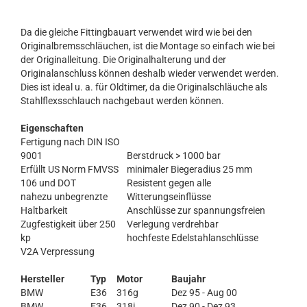
Da die gleiche Fittingbauart verwendet wird wie bei den
Originalbremsschläuchen, ist die Montage so einfach wie bei
der Originalleitung. Die Originalhalterung und der
Originalanschluss können deshalb wieder verwendet werden.
Dies ist ideal u. a. für Oldtimer, da die Originalschläuche als
Stahlflexsschlauch nachgebaut werden können.
Eigenschaften
Fertigung nach DIN ISO
9001
Berstdruck > 1000 bar
Erfüllt US Norm FMVSS
minimaler Biegeradius 25 mm
106 und DOT
Resistent gegen alle
nahezu unbegrenzte
Witterungseinflüsse
Haltbarkeit
Anschlüsse zur spannungsfreien
Zugfestigkeit über 250
Verlegung verdrehbar
kp
hochfeste Edelstahlanschlüsse
V2A Verpressung
Hersteller
Typ
Motor
Baujahr
BMW
E36
316g
Dez 95 - Aug 00
BMW
E36
318i
Dez 90 - Dez 93