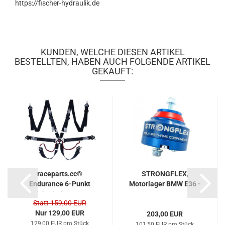
https://fischer-hydraulik.de
KUNDEN, WELCHE DIESEN ARTIKEL
BESTELLTEN, HABEN AUCH FOLGENDE ARTIKEL
GEKAUFT:
raceparts.cc®
STRONGFLEX,
Endurance 6-Punkt
Motorlager BMW E36 -
Sicherheitsgurt...
E9x
Statt 159,00 EUR
Nur 129,00 EUR
203,00 EUR
129,00 EUR pro Stück
101,50 EUR pro Stück