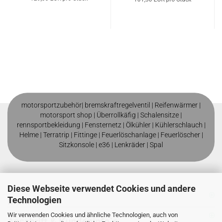
motorsportzubehör|
bremskraftregelventil
|
Reifenwärmer
|
motorsport shop |
Überrollkäfig
|
Schalensitze
|
rennsportbekleidung
|
Fensternetz
|
Ölkühler
|
Kühlerschlauch
|
Helme
| T
erratrip
| F
ittinge
|
Feuerlöschanlage
|
Feuerlöscher
|
Sitzkonsole
|
e36
|
Lenkräder
|
Spal
Diese Webseite verwendet Cookies und andere
Technologien
Mehr über
Wir verwenden Cookies und ähnliche Technologien, auch von
Anschrift & Kundeninfo`s