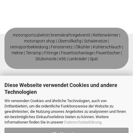
motorsportzubehör|
bremskraftregelventil
|
Reifenwärmer
|
motorsport shop |
Überrollkäfig
|
Schalensitze
|
rennsportbekleidung
|
Fensternetz
|
Ölkühler
|
Kühlerschlauch
|
Helme
| T
erratrip
| F
ittinge
|
Feuerlöschanlage
|
Feuerlöscher
|
Sitzkonsole
|
e36
|
Lenkräder
|
Spal
Diese Webseite verwendet Cookies und andere
Technologien
Mehr über
Wir verwenden Cookies und ähnliche Technologien, auch von
Anschrift & Kundeninfo`s
Drittanbietern, um die ordentliche Funktionsweise der Website zu
gewährleisten, die Nutzung unseres Angebotes zu analysieren und Ihnen
Zahlung
ein bestmögliches Einkaufserlebnis bieten zu können. Weitere
Informationen finden Sie in unserer
Datenschutzerklärung
.