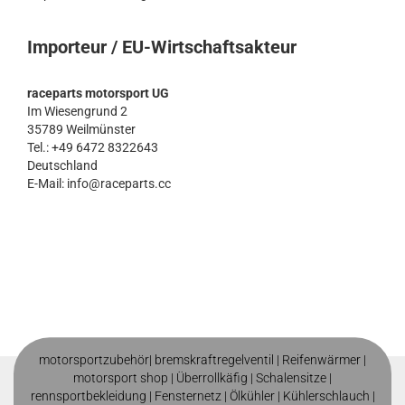
Importeur / EU-Wirtschaftsakteur
raceparts motorsport UG
Im Wiesengrund 2
35789 Weilmünster
Tel.: +49 6472 8322643
Deutschland
E-Mail: info@raceparts.cc
motorsportzubehör|
bremskraftregelventil
|
Reifenwärmer
|
motorsport shop |
Überrollkäfig
|
Schalensitze
|
rennsportbekleidung
|
Fensternetz
|
Ölkühler
|
Kühlerschlauch
|