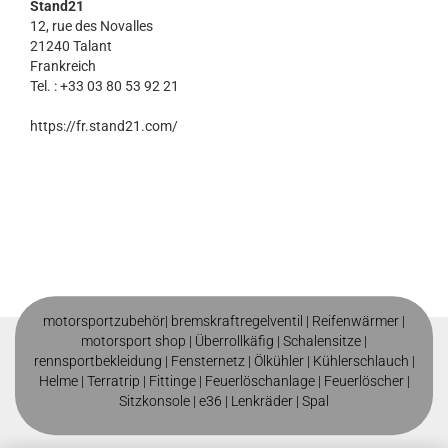
Stand21
12, rue des Novalles
21240 Talant
Frankreich
Tel. : +33 03 80 53 92 21
https://fr.stand21.com/
motorsportzubehör|
bremskraftregelventil
|
Reifenwärmer
|
motorsport shop |
Überrollkäfig
|
Schalensitze
|
rennsportbekleidung
|
Fensternetz
|
Ölkühler
|
Kühlerschlauch
|
Helme
| T
erratrip
| F
ittinge
|
Feuerlöschanlage
|
Feuerlöscher
|
Sitzkonsole
|
e36
|
Lenkräder
|
Spal