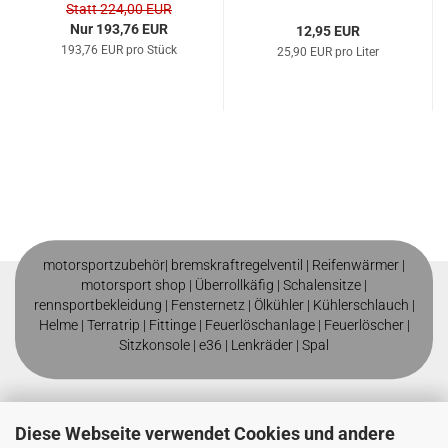
Statt 224,00 EUR
Nur 193,76 EUR
12,95 EUR
193,76 EUR pro Stück
25,90 EUR pro Liter
motorsportzubehör|
bremskraftregelventil
|
Reifenwärmer
|
motorsport shop |
Überrollkäfig
|
Schalensitze
|
rennsportbekleidung
|
Fensternetz
|
Ölkühler
|
Kühlerschlauch
|
Helme
| T
erratrip
| F
ittinge
|
Feuerlöschanlage
|
Feuerlöscher
|
Sitzkonsole
|
e36
|
Lenkräder
|
Spal
Diese Webseite verwendet Cookies und andere