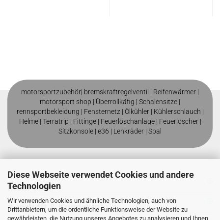
motorsportzubehör|
bremskraftregelventil
|
Reifenwärmer
|
motorsport shop |
Überrollkäfig
|
Schalensitze
|
rennsportbekleidung
|
Fensternetz
|
Ölkühler
|
Kühlerschlauch
|
Helme
| T
erratrip
| F
ittinge
|
Feuerlöschanlage
|
Feuerlöscher
|
Sitzkonsole
|
e36
|
Lenkräder
|
Spal
Diese Webseite verwendet Cookies und andere
Technologien
Mehr über
Wir verwenden Cookies und ähnliche Technologien, auch von
Anschrift & Kundeninfo`s
Drittanbietern, um die ordentliche Funktionsweise der Website zu
gewährleisten, die Nutzung unseres Angebotes zu analysieren und Ihnen