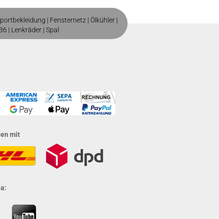
portbekleidung
|
Fensternetz
|
Ölkühler
|
36
|
Lenkräder
|
Spal
den mit
a: