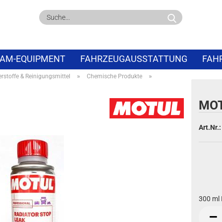
Suche...
AM-EQUIPMENT
FAHRZEUGAUSSTATTUNG
FAH
»
»
rstoffe & Reinigungsmittel
Chemische Produkte
PECIALS
ABVERKAUF
MOT
Art.Nr.:
300 ml 
300