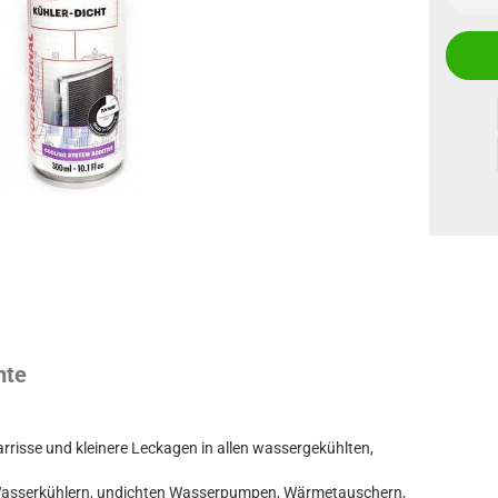
ml
Flasche
nte
aarrisse und kleinere Leckagen in allen wassergekühlten,
 Wasserkühlern, undichten Wasserpumpen, Wärmetauschern,