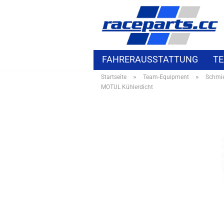
FAHRERAUSSTATTUNG
TE
»
»
Startseite
Team-Equipment
Schmie
ELEKTROZUBEHÖR
BMW S
MOTUL Kühlerdicht