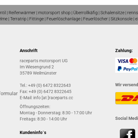
ntil
|
Reifenwärmer
| motorsport shop |
Überrollkäfig
|
Schalensitze
|
renns
elme
| T
erratrip
| F
ittinge
|
Feuerlöschanlage
|
Feuerlöscher
|
Sitzkonsole
|
e
Anschrift
Zahlung:
raceparts motorsport UG
Im Wiesengrund 2
35789 Weilmünster
Wir versen
Tel.: +49 (0) 6472 8322643
Fax: +49 (0) 6472 8322645
formular
E-Mail: info [at ]raceparts.cc
Öffnungszeiten:
Montag - Donnerstag: 8:30 - 17:00 Uhr
Social Medi
Freitags: 8:30 - 14:00 Uhr
Kundeninfo´s