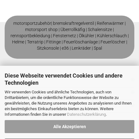
motorsportzubehör|
bremskraftregelventil
|
Reifenwärmer
|
motorsport shop |
Überrollkäfig
|
Schalensitze
|
rennsportbekleidung
|
Fensternetz
|
Ölkühler
|
Kühlerschlauch
|
Helme
| T
erratrip
| F
ittinge
|
Feuerlöschanlage
|
Feuerlöscher
|
Sitzkonsole
|
e36
|
Lenkräder
|
Spal
Diese Webseite verwendet Cookies und andere
Technologien
Mehr über
Wir verwenden Cookies und ähnliche Technologien, auch von
Anschrift & Kundeninfo`s
Drittanbietern, um die ordentliche Funktionsweise der Website zu
gewährleisten, die Nutzung unseres Angebotes zu analysieren und Ihnen
Zahlung
ein bestmögliches Einkaufserlebnis bieten zu können. Weitere
Informationen finden Sie in unserer
Datenschutzerklärung
.
Alle Akzeptieren