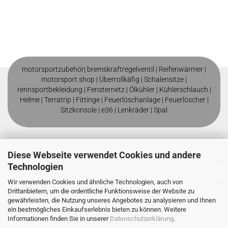
motorsportzubehör|
bremskraftregelventil
|
Reifenwärmer
|
motorsport shop |
Überrollkäfig
|
Schalensitze
|
rennsportbekleidung
|
Fensternetz
|
Ölkühler
|
Kühlerschlauch
|
Helme
| T
erratrip
| F
ittinge
|
Feuerlöschanlage
|
Feuerlöscher
|
Sitzkonsole
|
e36
|
Lenkräder
|
Spal
Diese Webseite verwendet Cookies und andere
Technologien
Mehr über
Wir verwenden Cookies und ähnliche Technologien, auch von
Anschrift & Kundeninfo`s
Drittanbietern, um die ordentliche Funktionsweise der Website zu
gewährleisten, die Nutzung unseres Angebotes zu analysieren und Ihnen
Zahlung
ein bestmögliches Einkaufserlebnis bieten zu können. Weitere
Informationen finden Sie in unserer
Datenschutzerklärung
.