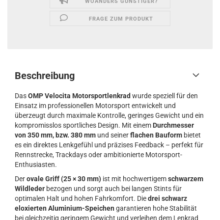
WOANDERS GÜNSTIGER?
FRAGE ZUM PRODUKT
Beschreibung
Das
OMP Velocita Motorsportlenkrad
wurde speziell für den
Einsatz im professionellen Motorsport entwickelt und
überzeugt durch maximale Kontrolle, geringes Gewicht und ein
kompromisslos sportliches Design. Mit einem
Durchmesser
von 350 mm, bzw. 380 mm
und seiner
flachen Bauform
bietet
es ein direktes Lenkgefühl und präzises Feedback – perfekt für
Rennstrecke, Trackdays oder ambitionierte Motorsport-
Enthusiasten.
Der
ovale Griff (25 × 30 mm)
ist mit hochwertigem
schwarzem
Wildleder
bezogen und sorgt auch bei langen Stints für
optimalen Halt und hohen Fahrkomfort. Die
drei schwarz
eloxierten Aluminium-Speichen
garantieren hohe Stabilität
bei gleichzeitig geringem Gewicht und verleihen dem Lenkrad