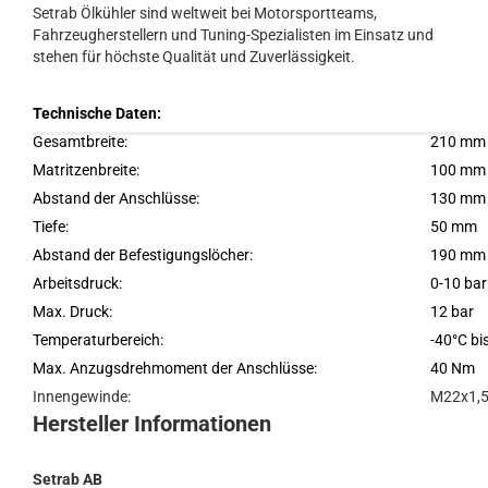
Setrab Ölkühler sind weltweit bei Motorsportteams,
Fahrzeugherstellern und Tuning-Spezialisten im Einsatz und
stehen für höchste Qualität und Zuverlässigkeit.
Technische Daten:
Gesamtbreite:
210 mm
Matritzenbreite:
100 mm
Abstand der Anschlüsse:
130 mm
Tiefe:
50 mm
Abstand der Befestigungslöcher:
190 mm
Arbeitsdruck:
0-10 bar
Max. Druck:
12 bar
Temperaturbereich:
-40°C bi
Max. Anzugsdrehmoment der Anschlüsse:
40 Nm
Innengewinde:
M22x1,
Hersteller Informationen
Setrab AB