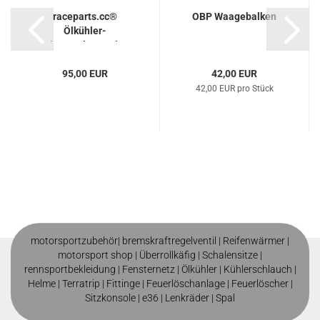
raceparts.cc®
OBP Waagebalken
Ölkühler-
Adapterplatte mit...
95,00 EUR
42,00 EUR
42,00 EUR pro Stück
motorsportzubehör|
bremskraftregelventil
|
Reifenwärmer
|
motorsport shop |
Überrollkäfig
|
Schalensitze
|
rennsportbekleidung
|
Fensternetz
|
Ölkühler
|
Kühlerschlauch
|
Helme
| T
erratrip
| F
ittinge
|
Feuerlöschanlage
|
Feuerlöscher
|
Sitzkonsole
|
e36
|
Lenkräder
|
Spal