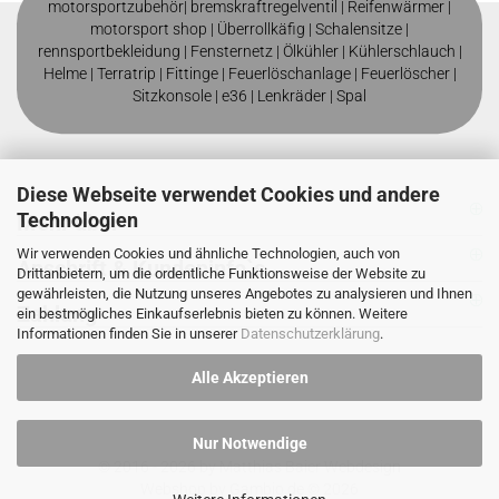
motorsportzubehör|
bremskraftregelventil
|
Reifenwärmer
|
motorsport shop |
Überrollkäfig
|
Schalensitze
|
rennsportbekleidung
|
Fensternetz
|
Ölkühler
|
Kühlerschlauch
|
Helme
| T
erratrip
| F
ittinge
|
Feuerlöschanlage
|
Feuerlöscher
|
Sitzkonsole
|
e36
|
Lenkräder
|
Spal
Diese Webseite verwendet Cookies und andere
Technologien
Mehr über
Wir verwenden Cookies und ähnliche Technologien, auch von
Anschrift & Kundeninfo`s
Drittanbietern, um die ordentliche Funktionsweise der Website zu
gewährleisten, die Nutzung unseres Angebotes zu analysieren und Ihnen
Zahlung
ein bestmögliches Einkaufserlebnis bieten zu können. Weitere
Informationen finden Sie in unserer
Datenschutzerklärung
.
Alle Akzeptieren
Nur Notwendige
© 2016 - 2026 by
Matthias Baier Webdesign
Webshop
by Gambio.de © 2026