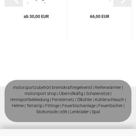
Halterset, Alu...
150°
ab 30,00 EUR
66,00 EUR
motorsportzubehör|
bremskraftregelventil
|
Reifenwärmer
|
motorsport shop |
Überrollkäfig
|
Schalensitze
|
rennsportbekleidung
|
Fensternetz
|
Ölkühler
|
Kühlerschlauch
|
Helme
| T
erratrip
| F
ittinge
|
Feuerlöschanlage
|
Feuerlöscher
|
Sitzkonsole
|
e36
|
Lenkräder
|
Spal