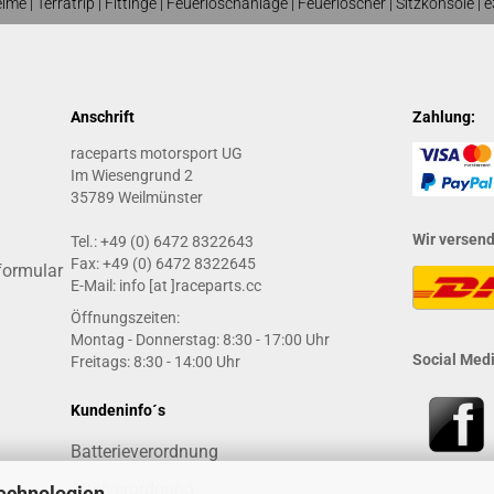
elme
| T
erratrip
| F
ittinge
|
Feuerlöschanlage
|
Feuerlöscher
|
Sitzkonsole
|
e
Anschrift
Zahlung:
raceparts motorsport UG
Im Wiesengrund 2
35789 Weilmünster
Wir versen
Tel.: +49 (0) 6472 8322643
Fax: +49 (0) 6472 8322645
formular
E-Mail: info [at ]raceparts.cc
Öffnungszeiten:
Montag - Donnerstag: 8:30 - 17:00 Uhr
Social Medi
Freitags: 8:30 - 14:00 Uhr
Kundeninfo´s
Batterieverordnung
Altölverordnung
echnologien