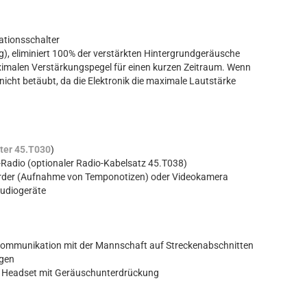
ationsschalter
), eliminiert 100% der verstärkten Hintergrundgeräusche
aximalen Verstärkungspegel für einen kurzen Zeitraum. Wenn
nicht betäubt, da die Elektronik die maximale Lautstärke
ter 45.T030
)
e-Radio (optionaler Radio-Kabelsatz 45.T038)
rder (Aufnahme von Temponotizen) oder Videokamera
Audiogeräte
e Kommunikation mit der Mannschaft auf Streckenabschnitten
ngen
nes Headset mit Geräuschunterdrückung