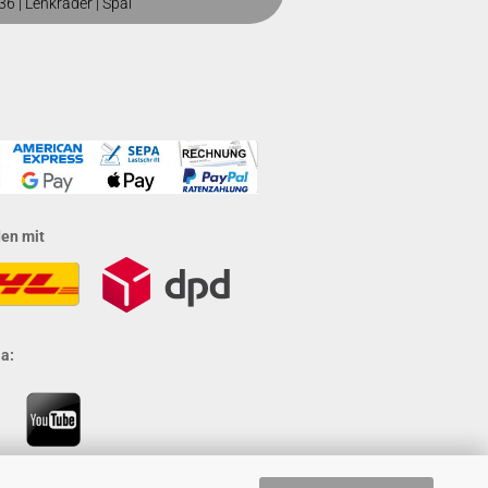
36
|
Lenkräder
|
Spal
den mit
a: