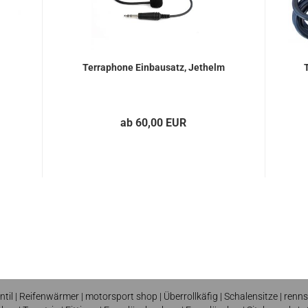
Terraphone Einbausatz, Jethelm
ab 60,00 EUR
ntil
|
Reifenwärmer
| motorsport shop |
Überrollkäfig
|
Schalensitze
|
renns