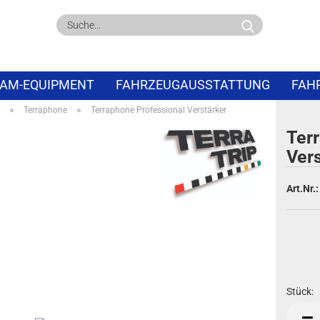
Suche...
AM-EQUIPMENT
FAHRZEUGAUSSTATTUNG
FAH
»
»
Terraphone
Terraphone Professional Verstärker
PECIALS
ABVERKAUF
Ter
Vers
Art.Nr.:
Stück:
Stück