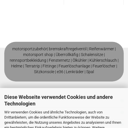
motorsportzubehör|
bremskraftregelventil
|
Reifenwärmer
|
motorsport shop |
Überrollkäfig
|
Schalensitze
|
rennsportbekleidung
|
Fensternetz
|
Ölkühler
|
Kühlerschlauch
|
Helme
| T
erratrip
| F
ittinge
|
Feuerlöschanlage
|
Feuerlöscher
|
Sitzkonsole
|
e36
|
Lenkräder
|
Spal
Diese Webseite verwendet Cookies und andere
Technologien
Mehr über
Wir verwenden Cookies und ähnliche Technologien, auch von
Anschrift & Kundeninfo`s
Drittanbietern, um die ordentliche Funktionsweise der Website zu
gewährleisten, die Nutzung unseres Angebotes zu analysieren und Ihnen
Zahlung
ein bestmögliches Einkaufserlebnis bieten zu können. Weitere