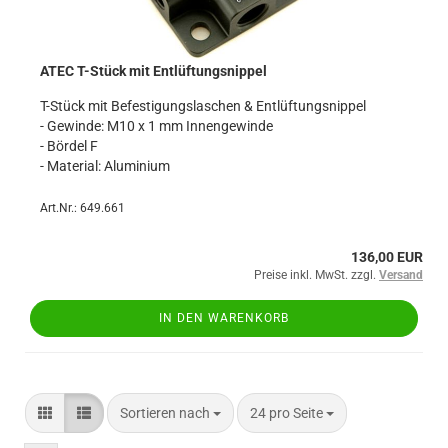
ATEC T-Stück mit Entlüftungsnippel
T-Stück mit Befestigungslaschen & Entlüftungsnippel
- Gewinde: M10 x 1 mm Innengewinde
- Bördel F
- Material: Aluminium
Art.Nr.: 649.661
136,00 EUR
Preise inkl. MwSt. zzgl.
Versand
IN DEN WARENKORB
Sortieren nach
pro Seite
Sortieren nach
24 pro Seite