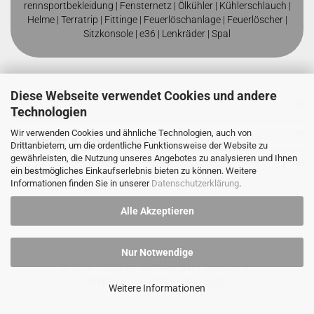
rennsportbekleidung
|
Fensternetz
|
Ölkühler
|
Kühlerschlauch
|
Helme
| T
erratrip
| F
ittinge
|
Feuerlöschanlage
|
Feuerlöscher
|
Sitzkonsole
|
e36
|
Lenkräder
|
Spal
Diese Webseite verwendet Cookies und andere
Technologien
Mehr über
Wir verwenden Cookies und ähnliche Technologien, auch von
Anschrift & Kundeninfo`s
Drittanbietern, um die ordentliche Funktionsweise der Website zu
gewährleisten, die Nutzung unseres Angebotes zu analysieren und Ihnen
Zahlung
ein bestmögliches Einkaufserlebnis bieten zu können. Weitere
Informationen finden Sie in unserer
Datenschutzerklärung
.
Alle Akzeptieren
Nur Notwendige
© 2016 - 2026 by
Matthias Baier Webdesign
Webshop
by Gambio.de © 2026
Weitere Informationen