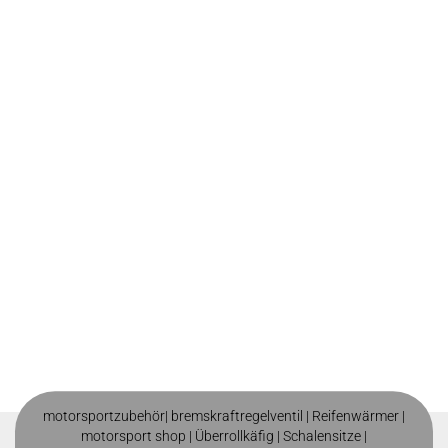
motorsportzubehör|
bremskraftregelventil
|
Reifenwärmer
|
motorsport shop |
Überrollkäfig
|
Schalensitze
|