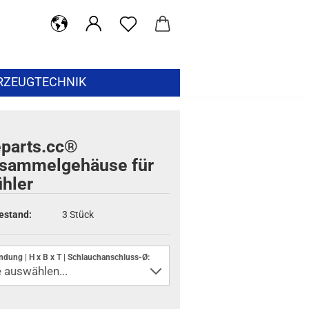
RZEUGTECHNIK
eparts.cc®
tsammelgehäuse für
ühler
estand:
3
Stück
dung | H x B x T | Schlauchanschluss-Ø: