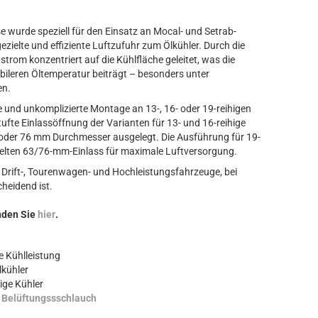
wurde speziell für den Einsatz an Mocal- und Setrab-
gezielte und effiziente Luftzufuhr zum Ölkühler. Durch die
strom konzentriert auf die Kühlfläche geleitet, was die
abileren Öltemperatur beiträgt – besonders unter
en.
e und unkomplizierte Montage an 13-, 16- oder 19-reihigen
ufte Einlassöffnung der Varianten für 13- und 16-reihige
 oder 76 mm Durchmesser ausgelegt. Die Ausführung für 19-
ppelten 63/76-mm-Einlass für maximale Luftversorgung.
-, Drift-, Tourenwagen- und Hochleistungsfahrzeuge, bei
heidend ist.
nden Sie
hier
.
e Kühlleistung
lkühler
hige Kühler
m
Belüftungssschlauch