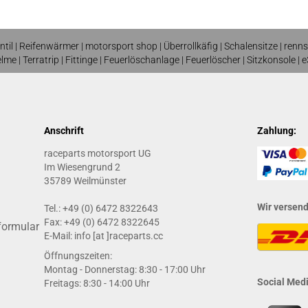
ntil
|
Reifenwärmer
| motorsport shop |
Überrollkäfig
|
Schalensitze
|
renns
elme
| T
erratrip
| F
ittinge
|
Feuerlöschanlage
|
Feuerlöscher
|
Sitzkonsole
|
e
Anschrift
Zahlung:
raceparts motorsport UG
Im Wiesengrund 2
35789 Weilmünster
Wir versen
Tel.: +49 (0) 6472 8322643
Fax: +49 (0) 6472 8322645
formular
E-Mail: info [at ]raceparts.cc
Öffnungszeiten:
Montag - Donnerstag: 8:30 - 17:00 Uhr
Social Medi
Freitags: 8:30 - 14:00 Uhr