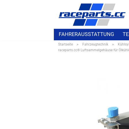
FAHRERAUSSTATTUNG
TE
»
»
Startseite
Fahrzeugtechnik
Kühlsy
ELEKTROZUBEHÖR
BMW S
raceparts.cc® Luftsammelgehäuse für Ölkühl