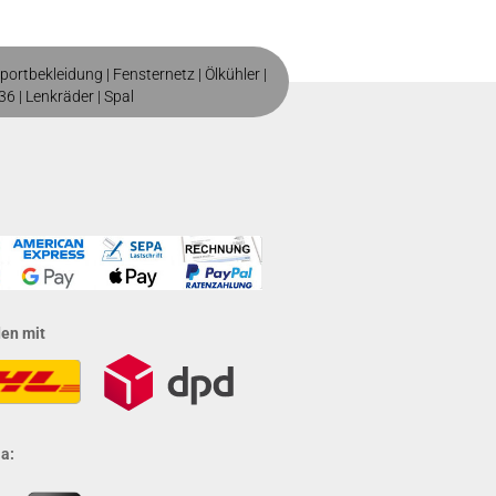
portbekleidung
|
Fensternetz
|
Ölkühler
|
36
|
Lenkräder
|
Spal
den mit
a: