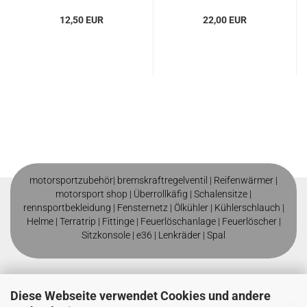
12,50 EUR
22,00 EUR
motorsportzubehör|
bremskraftregelventil
|
Reifenwärmer
|
motorsport shop |
Überrollkäfig
|
Schalensitze
|
rennsportbekleidung
|
Fensternetz
|
Ölkühler
|
Kühlerschlauch
|
Helme
| T
erratrip
| F
ittinge
|
Feuerlöschanlage
|
Feuerlöscher
|
Sitzkonsole
|
e36
|
Lenkräder
|
Spal
Diese Webseite verwendet Cookies und andere