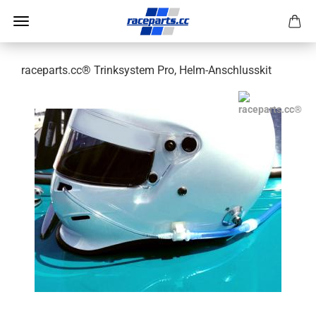
raceparts.cc® Trinksystem Pro, Helm-Anschlusskit