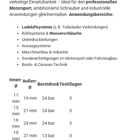
vielseitige Einsetzbarkeit – ideal für den
professionellen
Motorsport
, ambitionierte Schrauber und industrielle
Anwendungen gleichermaßen.
Anwendungsbereiche:
Ladeluftsysteme
(z. B. Turbolader-Verbindungen)
Kühlsysteme &
Wasserschläuche
Unterdruckleitungen
Ansaugsysteme
Maschinenbau & Industrie
Sonderanfertigungen im Motorsport oder Fahrzeugbau
Boots- & Caravan-Technik
Innen-
Außen-
Berstdruck
Textillagen
Ø
Ø
11
19 mm
24 bar
3
mm
13
21 mm
24 bar
3
mm
16
24 mm
24 bar
3
mm
19
27 mm
13 bar
3
mm