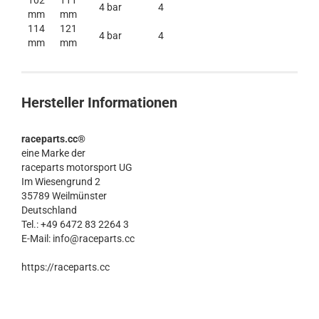
102
111
4 bar
4
mm
mm
114
121
4 bar
4
mm
mm
Hersteller Informationen
raceparts.cc®
eine Marke der
raceparts motorsport UG
Im Wiesengrund 2
35789 Weilmünster
Deutschland
Tel.: +49 6472 83 2264 3
E-Mail: info@raceparts.cc
https://raceparts.cc