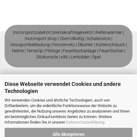
motorsportzubehör|
bremskraftregelventil
|
Reifenwärmer
|
motorsport shop |
Überrollkäfig
|
Schalensitze
|
rennsportbekleidung
|
Fensternetz
|
Ölkühler
|
Kühlerschlauch
|
Helme
| T
erratrip
| F
ittinge
|
Feuerlöschanlage
|
Feuerlöscher
|
Sitzkonsole
|
e36
|
Lenkräder
|
Spal
Diese Webseite verwendet Cookies und andere
Technologien
Mehr über
Wir verwenden Cookies und ähnliche Technologien, auch von
Anschrift & Kundeninfo`s
Drittanbietern, um die ordentliche Funktionsweise der Website zu
gewährleisten, die Nutzung unseres Angebotes zu analysieren und Ihnen
Zahlung
ein bestmögliches Einkaufserlebnis bieten zu können. Weitere
Informationen finden Sie in unserer
Datenschutzerklärung
.
Alle Akzeptieren