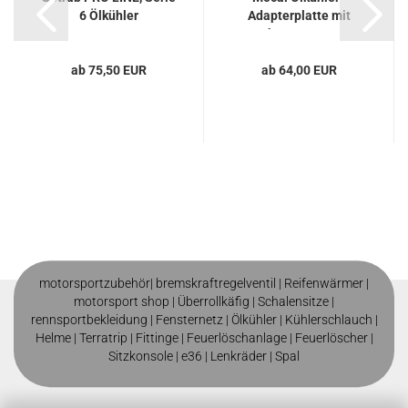
6 Ölkühler
Adapterplatte mit
Thermostat...
ab 75,50 EUR
ab 64,00 EUR
motorsportzubehör|
bremskraftregelventil
|
Reifenwärmer
|
motorsport shop |
Überrollkäfig
|
Schalensitze
|
rennsportbekleidung
|
Fensternetz
|
Ölkühler
|
Kühlerschlauch
|
Helme
| T
erratrip
| F
ittinge
|
Feuerlöschanlage
|
Feuerlöscher
|
Sitzkonsole
|
e36
|
Lenkräder
|
Spal