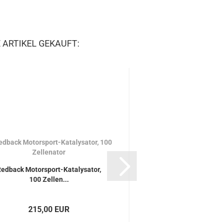
 ARTIKEL GEKAUFT:
edback Motorsport-Katalysator,
Setrab PRO LINE, Ser
100 Zellen...
215,00 EUR
ab 75,50 