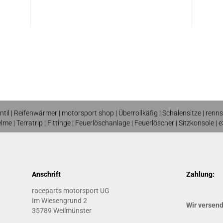
ntil
|
Reifenwärmer
| motorsport shop |
Überrollkäfig
|
Schalensitze
|
renns
elme
| T
erratrip
| F
ittinge
|
Feuerlöschanlage
|
Feuerlöscher
|
Sitzkonsole
|
e
Anschrift
Zahlung:
raceparts motorsport UG
Im Wiesengrund 2
Wir versen
35789 Weilmünster