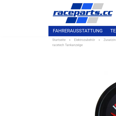
FAHRERAUSSTATTUNG
TE
»
»
Startseite
Elektrozubehör
Zusatzin
ELEKTROZUBEHÖR
BMW S
racetech Tankanzeige