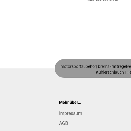
motorsportzubehör|
bremskraftregelve
Kühlerschlauch
|
H
Mehr über...
Impressum
AGB