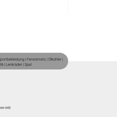
portbekleidung
|
Fensternetz
|
Ölkühler
|
36
|
Lenkräder
|
Spal
den mit