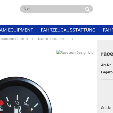
Suche...
AM-EQUIPMENT
FAHRZEUGAUSSTATTUNG
FAH
»
»
strumente & Zubehör
elektrische Instrumente
PECIALS
ABVERKAUF
rac
Art.Nr.:
Lagerb
Stück: