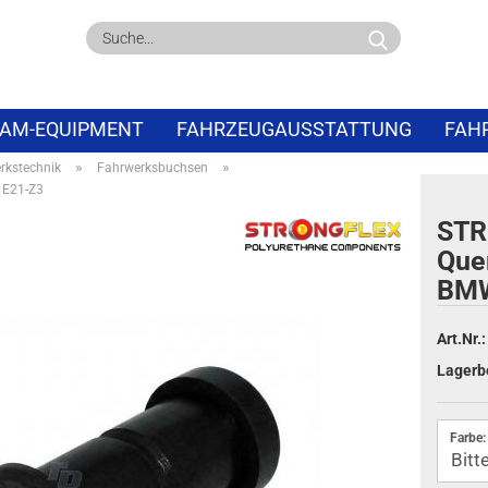
Suche...
AM-EQUIPMENT
FAHRZEUGAUSSTATTUNG
FAH
»
»
rkstechnik
Fahrwerksbuchsen
PECIALS
ABVERKAUF
 E21-Z3
STR
Que
BMW
Art.Nr.:
Lagerb
Farbe: