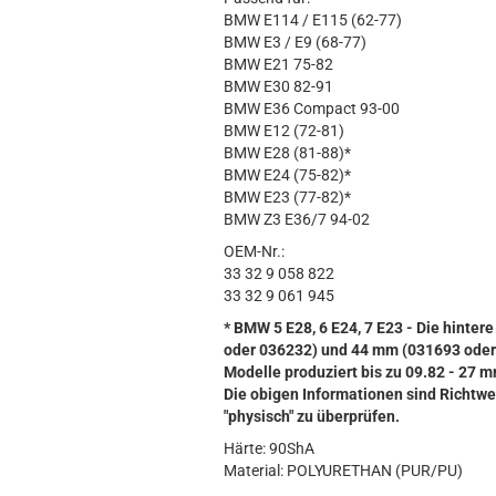
BMW E114 / E115 (62-77)
BMW E3 / E9 (68-77)
BMW E21 75-82
BMW E30 82-91
BMW E36 Compact 93-00
BMW E12 (72-81)
BMW E28 (81-88)*
BMW E24 (75-82)*
BMW E23 (77-82)*
BMW Z3 E36/7 94-02
OEM-Nr.:
33 32 9 058 822
33 32 9 061 945
* BMW 5 E28, 6 E24, 7 E23 - Die hint
oder 036232) und 44 mm (031693 oder
Modelle produziert bis zu 09.82 - 27 
Die obigen Informationen sind Richtwe
"physisch" zu überprüfen.
Härte: 90ShA
Material: POLYURETHAN (PUR/PU)