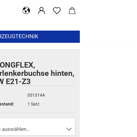
RZEUGTECHNIK
ONGFLEX,
rlenkerbuchse hinten,
 E21-Z3
031314A
estand:
1
Satz