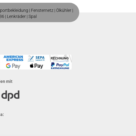
portbekleidung
|
Fensternetz
|
Ölkühler
|
36
|
Lenkräder
|
Spal
den mit
a: