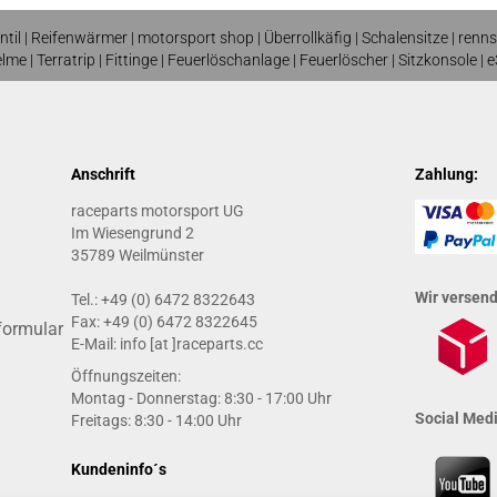
ntil
|
Reifenwärmer
| motorsport shop |
Überrollkäfig
|
Schalensitze
|
renns
elme
| T
erratrip
| F
ittinge
|
Feuerlöschanlage
|
Feuerlöscher
|
Sitzkonsole
|
e
Anschrift
Zahlung:
raceparts motorsport UG
Im Wiesengrund 2
35789 Weilmünster
Wir versen
Tel.: +49 (0) 6472 8322643
Fax: +49 (0) 6472 8322645
formular
E-Mail: info [at ]raceparts.cc
Öffnungszeiten:
Montag - Donnerstag: 8:30 - 17:00 Uhr
Social Medi
Freitags: 8:30 - 14:00 Uhr
Kundeninfo´s