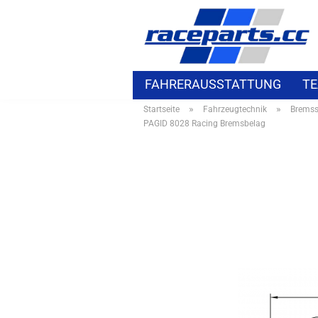
FAHRERAUSSTATTUNG
TE
»
»
Startseite
Fahrzeugtechnik
Brems
ELEKTROZUBEHÖR
BMW S
PAGID 8028 Racing Bremsbelag