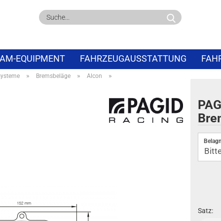
Suche...
AM-EQUIPMENT
FAHRZEUGAUSSTATTUNG
FAH
»
»
»
systeme
Bremsbeläge
Alcon
PECIALS
ABVERKAUF
PAG
Bre
Belag
Satz: