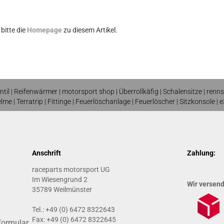
bitte die
Homepage
zu diesem Artikel.
ntil
|
Reifenwärmer
| motorsport shop |
Überrollkäfig
|
Schalensitze
|
renns
elme
| T
erratrip
| F
ittinge
|
Feuerlöschanlage
|
Feuerlöscher
|
Sitzkonsole
|
e
Anschrift
Zahlung:
raceparts motorsport UG
Im Wiesengrund 2
Wir versen
35789 Weilmünster
Tel.: +49 (0) 6472 8322643
Fax: +49 (0) 6472 8322645
formular