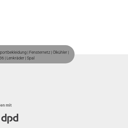
portbekleidung
|
Fensternetz
|
Ölkühler
|
36
|
Lenkräder
|
Spal
den mit