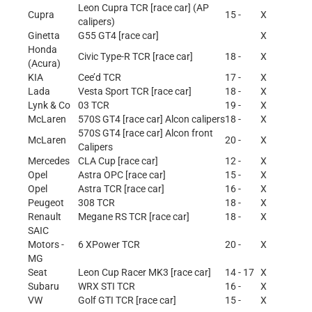
Leon Cupra TCR [race car] (AP
Cupra
15 -
X
calipers)
Ginetta
G55 GT4 [race car]
X
Honda
Civic Type-R TCR [race car]
18 -
X
(Acura)
KIA
Cee’d TCR
17 -
X
Lada
Vesta Sport TCR [race car]
18 -
X
Lynk & Co
03 TCR
19 -
X
McLaren
570S GT4 [race car] Alcon calipers
18 -
X
570S GT4 [race car] Alcon front
McLaren
20 -
X
Calipers
Mercedes
CLA Cup [race car]
12 -
X
Opel
Astra OPC [race car]
15 -
X
Opel
Astra TCR [race car]
16 -
X
Peugeot
308 TCR
18 -
X
Renault
Megane RS TCR [race car]
18 -
X
SAIC
Motors -
6 XPower TCR
20 -
X
MG
Seat
Leon Cup Racer MK3 [race car]
14 - 17
X
Subaru
WRX STI TCR
16 -
X
VW
Golf GTI TCR [race car]
15 -
X