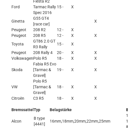
Fiesta R2
Ford
Tarmac Rally
15 -
X
Spec 2016
G55 GT4
Ginetta
X
[race car]
Peugeot
208 R2
12 -
X
Peugeot
208 R5
12 -
X
X
GT86 2.0 GT
Toyota
15 -
X
R3 Rally
Peugeot
208 Rally 4
20 -
X
X
Volkswagen
Polo R5
18 -
X
X
Fabia R5 Evo
Skoda
[Tarmac &
19 -
X
X
Gravel]
Polo R5
VW
[Tarmac &
18 -
X
X
Gravel]
Citroën
C3 R5
18 -
X
X
Bremssattel
Typ
Belagstärke
1
B type
Alcon
16mm,18mm,20mm,22mm,25mm
1
[4441]