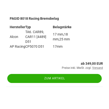
PAGID 8018 Racing Bremsbelag
Hersteller
Typ
Belagstärke
TA6. CAR89,
17 mm,18
Alcon
CAR11 [4489]
mm,25 mm
D51
AP Racing
CP5070 D51
17mm
ab 349,00 EUR
Preise inkl. MwSt. zzgl.
Versand
ZUM ARTIKEL