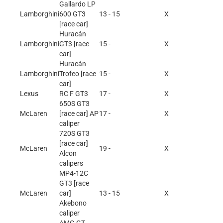
Gallardo LP
Lamborghini
600 GT3
13 - 15
X
[race car]
Huracán
Lamborghini
GT3 [race
15 -
X
car]
Huracán
Lamborghini
Trofeo [race
15 -
X
car]
Lexus
RC F GT3
17 -
X
650S GT3
McLaren
[race car] AP
17 -
X
caliper
720S GT3
[race car]
McLaren
19 -
X
Alcon
calipers
MP4-12C
GT3 [race
McLaren
car]
13 - 15
X
Akebono
caliper