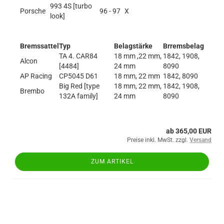
993 4S [turbo
Porsche
96 - 97
X
look]
Bremssattel
Typ
Belagstärke
Brremsbelag
TA 4. CAR84
18 mm ,22 mm,
1842, 1908,
Alcon
[4484]
24 mm
8090
AP Racing
CP5045 D61
18 mm, 22 mm
1842, 8090
Big Red [type
18 mm, 22 mm,
1842, 1908,
Brembo
132A family]
24 mm
8090
ab 365,00 EUR
Preise inkl. MwSt. zzgl.
Versand
ZUM ARTIKEL