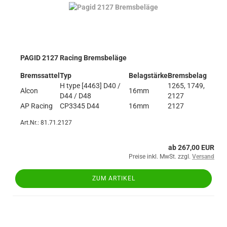
PAGID 2127 Racing Bremsbeläge
Bremssattel
Typ
Belagstärke
Bremsbelag
H type [4463] D40 /
1265, 1749,
Alcon
16mm
D44 / D48
2127
AP Racing
CP3345 D44
16mm
2127
Art.Nr.: 81.71.2127
ab 267,00 EUR
Preise inkl. MwSt. zzgl.
Versand
ZUM ARTIKEL