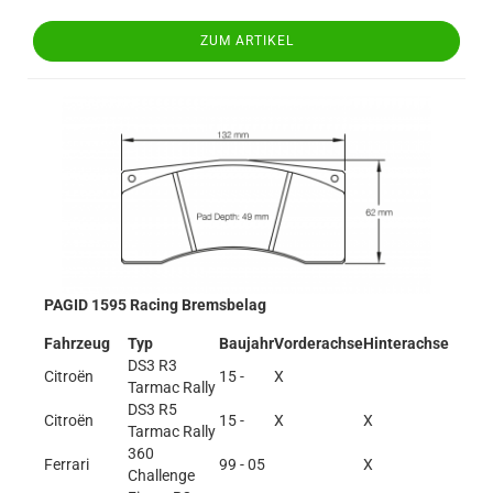
ZUM ARTIKEL
PAGID 1595 Racing Bremsbelag
Fahrzeug
Typ
Baujahr
Vorderachse
Hinterachse
DS3 R3
Citroën
15 -
X
Tarmac Rally
DS3 R5
Citroën
15 -
X
X
Tarmac Rally
360
Ferrari
99 - 05
X
Challenge