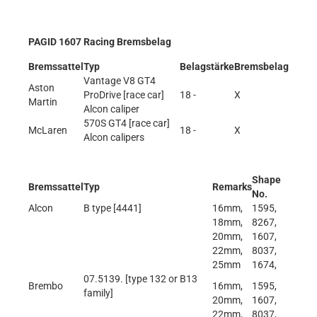
PAGID 1607 Racing Bremsbelag
Bremssattel
Typ
Belagstärke
Bremsbelag
Vantage V8 GT4
Aston
ProDrive [race car]
18 -
X
Martin
Alcon caliper
570S GT4 [race car]
McLaren
18 -
X
Alcon calipers
Shape
Bremssattel
Typ
Remarks
No.
Alcon
B type [4441]
16mm,
1595,
18mm,
8267,
20mm,
1607,
22mm,
8037,
25mm
1674,
07.5139. [type 132 or B13
Brembo
16mm,
1595,
family]
20mm,
1607,
22mm,
8037,