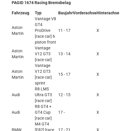
PAGID 1674 Racing Bremsbelag
Fahrzeug
Typ
Baujahr
Vorderachse
Hinterachse
Vantage V8
GT4
Aston
ProDrive
11 - 17
X
Martin
[race car] 6
piston front
Vantage
Aston
V12 GT3
13 - 14
X
Martin
[race car]
Vantage
Aston
V12 GT3
15 - 17
X
Martin
[race car]
sprint
R8 LMS
Audi
Ultra GT3
12 - 15
X
[race car]
R8 GT4 +
Audi
GT4 Cup
17 -
X
[race car]
M4 GT4
BMW
[F82] [race
17 - 21
X