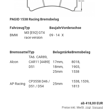
PAGID 1538 Racing Bremsbelag
Fahrzeug
Typ
Baujahr
Vorderachse
M3 [E92] GT4
BMW
09 - 14
X
race version
Bremssattel
Typ
Belagstärke
Bremsbelag
TA6. CAR89,
Alcon
CAR11 [4489]
17mm,
8018,
D51
18mm,
1903,
25mm
1538
CP3558 D46 /
1538, 1539,
AP Racing
25mm
D51 / D54
1813
ab 418,00 EUR
Preise inkl. MwSt. zzgl.
Versand