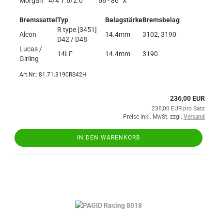
Morgan
4/4 1.6/2.0
66 - 86
X
Bremssattel
Typ
Belagstärke
Bremsbelag
R type [3451]
Alcon
14.4mm
3102, 3190
D42 / D48
Lucas /
14LF
14.4mm
3190
Girling
Art.Nr.: 81.71.3190RS42H
236,00 EUR
236,00 EUR pro Satz
Preise inkl. MwSt. zzgl.
Versand
IN DEN WARENKORB