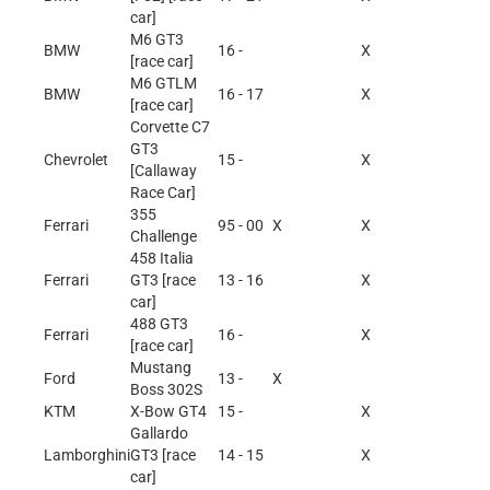
car]
M6 GT3
BMW
16 -
X
[race car]
M6 GTLM
BMW
16 - 17
X
[race car]
Corvette C7
GT3
Chevrolet
15 -
X
[Callaway
Race Car]
355
Ferrari
95 - 00
X
X
Challenge
458 Italia
Ferrari
GT3 [race
13 - 16
X
car]
488 GT3
Ferrari
16 -
X
[race car]
Mustang
Ford
13 -
X
Boss 302S
KTM
X-Bow GT4
15 -
X
Gallardo
Lamborghini
GT3 [race
14 - 15
X
car]