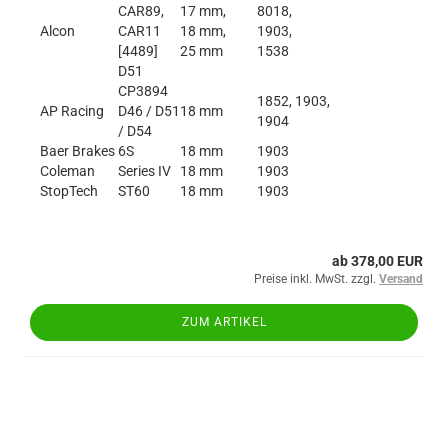
CAR89,
17 mm,
8018,
Alcon
CAR11
18 mm,
1903,
[4489]
25 mm
1538
D51
CP3894
1852, 1903,
AP Racing
D46 / D51
18 mm
1904
/ D54
Baer Brakes
6S
18 mm
1903
Coleman
Series IV
18 mm
1903
StopTech
ST60
18 mm
1903
ab 378,00 EUR
Preise inkl. MwSt. zzgl.
Versand
ZUM ARTIKEL