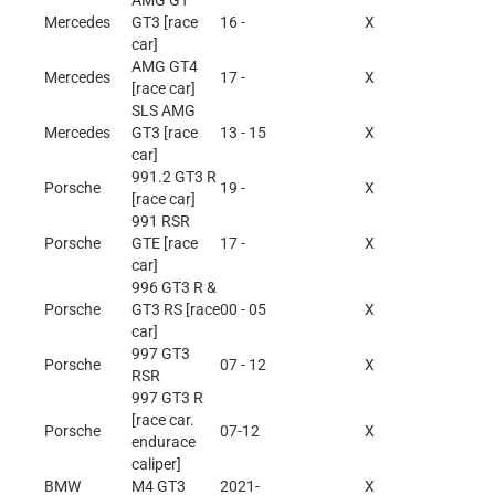
AMG GT
Mercedes
GT3 [race
16 -
X
car]
AMG GT4
Mercedes
17 -
X
[race car]
SLS AMG
Mercedes
GT3 [race
13 - 15
X
car]
991.2 GT3 R
Porsche
19 -
X
[race car]
991 RSR
Porsche
GTE [race
17 -
X
car]
996 GT3 R &
Porsche
GT3 RS [race
00 - 05
X
car]
997 GT3
Porsche
07 - 12
X
RSR
997 GT3 R
[race car.
Porsche
07-12
X
endurace
caliper]
BMW
M4 GT3
2021-
X