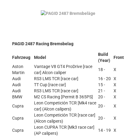
PAGID 2487 Racing Bremsbelag
Build
Fahrzeug
Model
Front
(Year)
Aston
Vantage V8 GT4 ProDrive [race
18 -
X
Martin
car] Alcon caliper
Audi
RS3 LMS TCR [race car]
16 - 20
X
Audi
TT Cup [race car]
15 -
X
Audi
RS3 LMS TCR [race car]
21 -
X
BMW
M2 CS Racing [Permit B 365PS]
20 -
X
Leon Competición TCR [Mk4 race
Cupra
20 -
X
car] (Alcon calipers)
Leon Competición TCR [race car]
Cupra
20 -
X
(Alcon calipers)
Leon CUPRA TCR [Mk3 race car]
Cupra
14 - 19
X
(AP calipers)