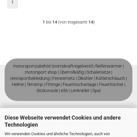
1
1
bis
14
(von insgesamt
14
)
motorsportzubehör|
bremskraftregelventil
|
Reifenwärmer
|
motorsport shop |
Überrollkäfig
|
Schalensitze
|
rennsportbekleidung
|
Fensternetz
|
Ölkühler
|
Kühlerschlauch
|
Helme
| T
erratrip
| F
ittinge
|
Feuerlöschanlage
|
Feuerlöscher
|
Sitzkonsole
|
e36
|
Lenkräder
|
Spal
Diese Webseite verwendet Cookies und andere
Technologien
MEHR ÜBER
Wir verwenden Cookies und ähnliche Technologien, auch von