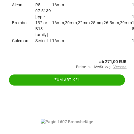
Alcon
R5
16mm
07.5139.
[type
1
Brembo
132 or
16mm,20mm,22mm,25mm,26.5mm,29mm
1
B13
8
family]
Coleman
Series III
16mm
ab 271,00 EUR
Preise inkl. MwSt. zzgl.
Versand
ZUM ARTIKEL