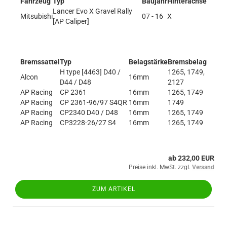
Fahrzeug
Typ
Baujahr
Hinterachse
Lancer Evo X Gravel Rally
Mitsubishi
07 - 16
X
[AP Caliper]
Bremssattel
Typ
Belagstärke
Bremsbelag
H type [4463] D40 /
1265, 1749,
Alcon
16mm
D44 / D48
2127
AP Racing
CP 2361
16mm
1265, 1749
AP Racing
CP 2361-96/97 S4QR
16mm
1749
AP Racing
CP2340 D40 / D48
16mm
1265, 1749
AP Racing
CP3228-26/27 S4
16mm
1265, 1749
ab 232,00 EUR
Preise inkl. MwSt. zzgl.
Versand
ZUM ARTIKEL