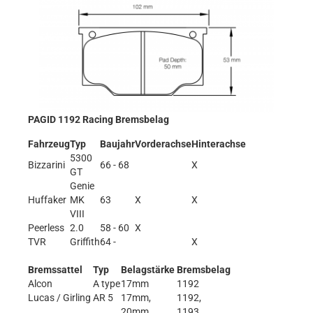
PAGID 1192 Racing Bremsbelag
Fahrzeug
Typ
Baujahr
Vorderachse
Hinterachse
5300
Bizzarini
66 - 68
X
GT
Genie
Huffaker
MK
63
X
X
VIII
Peerless
2.0
58 - 60
X
TVR
Griffith
64 -
X
Bremssattel
Typ
Belagstärke
Bremsbelag
Alcon
A type
17mm
1192
Lucas / Girling
AR 5
17mm,
1192,
20mm
1193