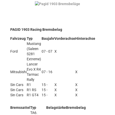
PAGID 1903 Racing Bremsbelag
Fahrzeug
Typ
Baujahr
Vorderachse
Hinterachse
Mustang
(Saleen
Ford
07 - 07
X
S281
Extreme)
Lancer
Evo X R4
Mitsubishi
07 - 16
X
Tarmac
Rally
Sin Cars
R1
15 -
X
X
Sin Cars
R1 RS
15 -
X
X
Sin Cars
R1 GT4
15 -
X
X
Bremssattel
Typ
Belagstärke
Bremsbelag
TA6.