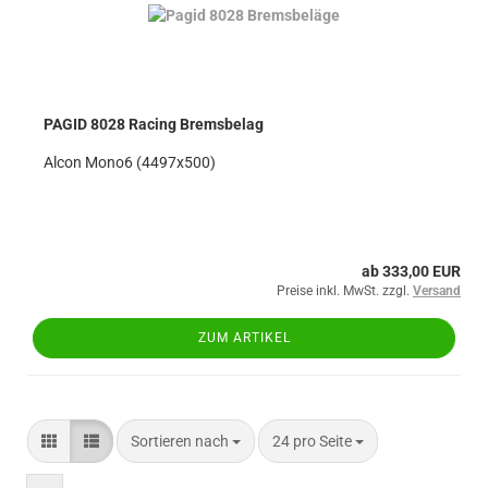
PAGID 8028 Racing Bremsbelag
Alcon Mono6 (4497x500)
ab 333,00 EUR
Preise inkl. MwSt. zzgl.
Versand
ZUM ARTIKEL
Sortieren nach
pro Seite
Sortieren nach
24 pro Seite