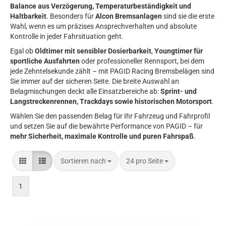
Balance aus Verzögerung, Temperaturbeständigkeit und
Haltbarkeit
. Besonders für
Alcon Bremsanlagen
sind sie die erste
Wahl, wenn es um präzises Ansprechverhalten und absolute
Kontrolle in jeder Fahrsituation geht.
Egal ob
Oldtimer mit sensibler Dosierbarkeit
,
Youngtimer für
sportliche Ausfahrten
oder professioneller Rennsport, bei dem
jede Zehntelsekunde zählt – mit PAGID Racing Bremsbelägen sind
Sie immer auf der sicheren Seite. Die breite Auswahl an
Belagmischungen deckt alle Einsatzbereiche ab:
Sprint- und
Langstreckenrennen, Trackdays sowie historischen Motorsport
.
Wählen Sie den passenden Belag für Ihr Fahrzeug und Fahrprofil
und setzen Sie auf die bewährte Performance von PAGID – für
mehr Sicherheit, maximale Kontrolle und puren Fahrspaß
.
Sortieren nach
pro Seite
Sortieren nach
24 pro Seite
1