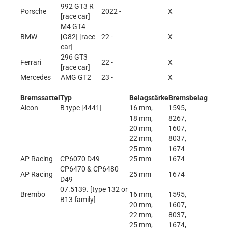
992 GT3 R
Porsche
2022 -
X
[race car]
M4 GT4
BMW
[G82] [race
22 -
X
car]
296 GT3
Ferrari
22 -
X
[race car]
Mercedes
AMG GT2
23 -
X
Bremssattel
Typ
Belagstärke
Bremsbelag
Alcon
B type [4441]
16 mm,
1595,
18 mm,
8267,
20 mm,
1607,
22 mm,
8037,
25 mm
1674
AP Racing
CP6070 D49
25 mm
1674
CP6470 & CP6480
AP Racing
25 mm
1674
D49
07.5139. [type 132 or
Brembo
16 mm,
1595,
B13 family]
20 mm,
1607,
22 mm,
8037,
25 mm,
1674,