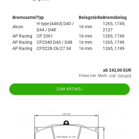
Bremssattel
Typ
Belagstärke
Bremsbelag
H type [4463] D40 /
1265, 1749,
Alcon
16 mm
D44 / D48
2127
AP Racing
CP 2361
16 mm
1265, 1749
AP Racing
CP2340 D40 / D48
16 mm
1265, 1749
AP Racing
CP3228-26/27 S4
16 mm
1265, 1749
ab 242,00 EUR
Preise inkl. MwSt. zzgl.
Versand
ZUM ARTIKEL