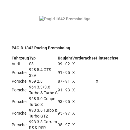
PAGID 1842 Racing Bremsbelag
Fahrzeug
Typ
Baujahr
Vorderachse
Hinterachse
Audi
S8
99 - 02
X
928 5.4 GTS
Porsche
91 - 95
X
32V
Porsche
959 2.8
87 - 91
X
X
964 3.3/3.6
Porsche
91 - 93
X
Turbo & Turbo S
968 3.0 Coupe
Porsche
93 - 95
X
Turbo S
993 3.6 Turbo &
Porsche
95 - 97
X
Turbo GT2
993 3.8 Carrera
Porsche
95 - 97
X
RS & RSR