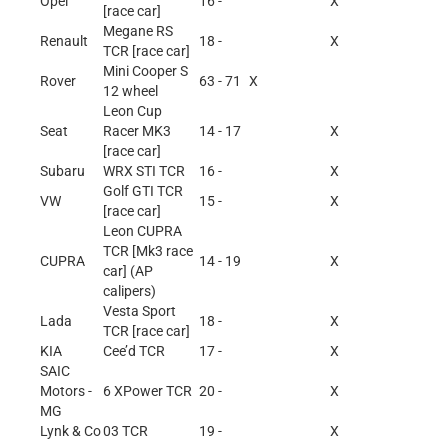
Opel
16 -
X
[race car]
Megane RS
Renault
18 -
X
TCR [race car]
Mini Cooper S
Rover
63 - 71
X
12 wheel
Leon Cup
Seat
Racer MK3
14 - 17
X
[race car]
Subaru
WRX STI TCR
16 -
X
Golf GTI TCR
VW
15 -
X
[race car]
Leon CUPRA
TCR [Mk3 race
CUPRA
14 - 19
X
car] (AP
calipers)
Vesta Sport
Lada
18 -
X
TCR [race car]
KIA
Cee’d TCR
17 -
X
SAIC
Motors -
6 XPower TCR
20 -
X
MG
Lynk & Co
03 TCR
19 -
X