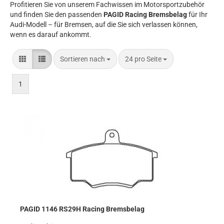
Profitieren Sie von unserem Fachwissen im Motorsportzubehör
und finden Sie den passenden
PAGID Racing Bremsbelag
für Ihr
Audi-Modell – für Bremsen, auf die Sie sich verlassen können,
wenn es darauf ankommt.
Sortieren nach
pro Seite
Sortieren nach
24 pro Seite
1
PAGID 1146 RS29H Racing Bremsbelag