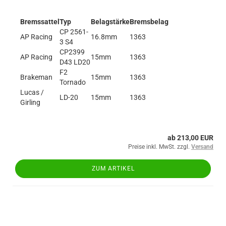
Bremssattel
Typ
Belagstärke
Bremsbelag
CP 2561-
AP Racing
16.8mm
1363
3 S4
CP2399
AP Racing
15mm
1363
D43 LD20
F2
Brakeman
15mm
1363
Tornado
Lucas /
LD-20
15mm
1363
Girling
ab 213,00 EUR
Preise inkl. MwSt. zzgl.
Versand
ZUM ARTIKEL