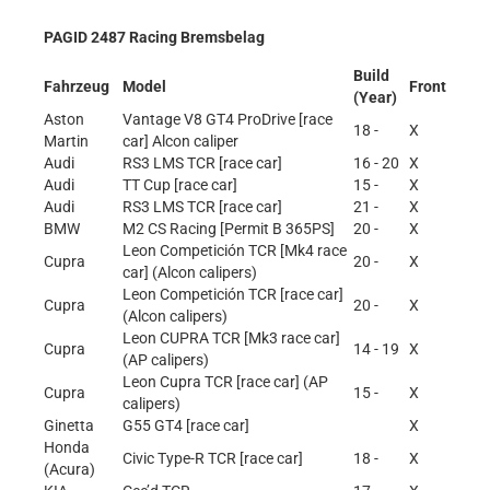
PAGID 2487 Racing Bremsbelag
Build
Fahrzeug
Model
Front
(Year)
Aston
Vantage V8 GT4 ProDrive [race
18 -
X
Martin
car] Alcon caliper
Audi
RS3 LMS TCR [race car]
16 - 20
X
Audi
TT Cup [race car]
15 -
X
Audi
RS3 LMS TCR [race car]
21 -
X
BMW
M2 CS Racing [Permit B 365PS]
20 -
X
Leon Competición TCR [Mk4 race
Cupra
20 -
X
car] (Alcon calipers)
Leon Competición TCR [race car]
Cupra
20 -
X
(Alcon calipers)
Leon CUPRA TCR [Mk3 race car]
Cupra
14 - 19
X
(AP calipers)
Leon Cupra TCR [race car] (AP
Cupra
15 -
X
calipers)
Ginetta
G55 GT4 [race car]
X
Honda
Civic Type-R TCR [race car]
18 -
X
(Acura)