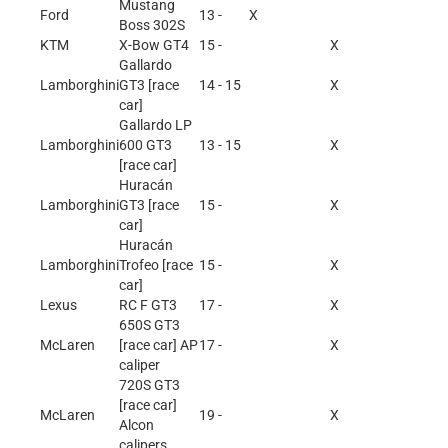
Mustang
Ford
13 -
X
Boss 302S
KTM
X-Bow GT4
15 -
X
Gallardo
Lamborghini
GT3 [race
14 - 15
X
car]
Gallardo LP
Lamborghini
600 GT3
13 - 15
X
[race car]
Huracán
Lamborghini
GT3 [race
15 -
X
car]
Huracán
Lamborghini
Trofeo [race
15 -
X
car]
Lexus
RC F GT3
17 -
X
650S GT3
McLaren
[race car] AP
17 -
X
caliper
720S GT3
[race car]
McLaren
19 -
X
Alcon
calipers