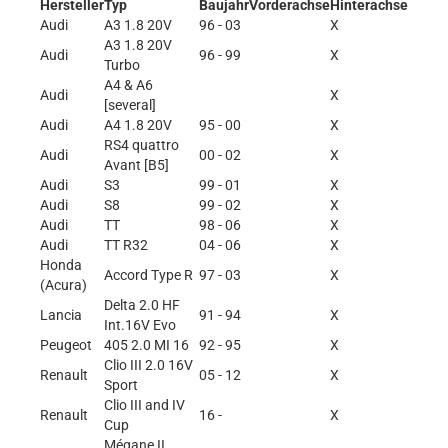
Hersteller
Typ
Baujahr
Vorderachse
Hinterachse
Audi
A3 1.8 20V
96 - 03
X
A3 1.8 20V
Audi
96 - 99
X
Turbo
A4 & A6
Audi
X
[several]
Audi
A4 1.8 20V
95 - 00
X
RS4 quattro
Audi
00 - 02
X
Avant [B5]
Audi
S3
99 - 01
X
Audi
S8
99 - 02
X
Audi
TT
98 - 06
X
Audi
TT R32
04 - 06
X
Honda
Accord Type R
97 - 03
X
(Acura)
Delta 2.0 HF
Lancia
91 - 94
X
Int.16V Evo
Peugeot
405 2.0 MI 16
92 - 95
X
Clio III 2.0 16V
Renault
05 - 12
X
Sport
Clio III and IV
Renault
16 -
X
Cup
Mégane II