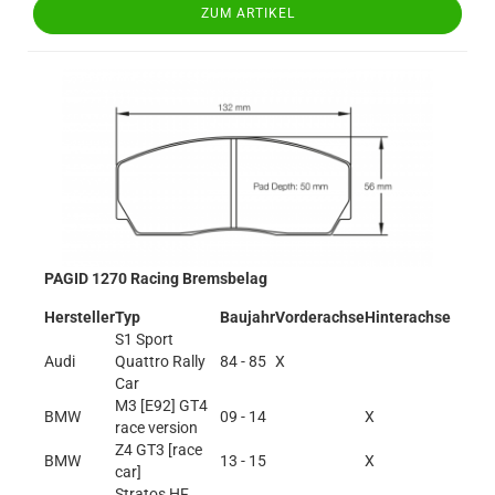
ZUM ARTIKEL
PAGID 1270 Racing Bremsbelag
Hersteller
Typ
Baujahr
Vorderachse
Hinterachse
S1 Sport
Audi
Quattro Rally
84 - 85
X
Car
M3 [E92] GT4
BMW
09 - 14
X
race version
Z4 GT3 [race
BMW
13 - 15
X
car]
Stratos HF