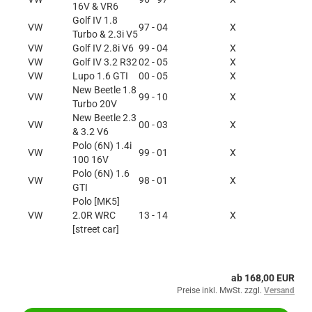
16V & VR6
Golf IV 1.8
VW
97 - 04
X
Turbo & 2.3i V5
VW
Golf IV 2.8i V6
99 - 04
X
VW
Golf IV 3.2 R32
02 - 05
X
VW
Lupo 1.6 GTI
00 - 05
X
New Beetle 1.8
VW
99 - 10
X
Turbo 20V
New Beetle 2.3
VW
00 - 03
X
& 3.2 V6
Polo (6N) 1.4i
VW
99 - 01
X
100 16V
Polo (6N) 1.6
VW
98 - 01
X
GTI
Polo [MK5]
VW
2.0R WRC
13 - 14
X
[street car]
ab 168,00 EUR
Preise inkl. MwSt. zzgl.
Versand