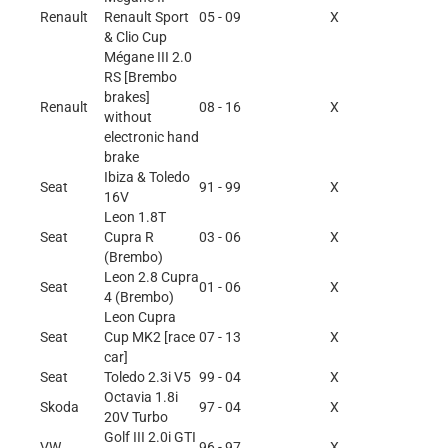
Renault
Renault Sport
05 - 09
X
& Clio Cup
Mégane III 2.0
RS [Brembo
brakes]
Renault
08 - 16
X
without
electronic hand
brake
Ibiza & Toledo
Seat
91 - 99
X
16V
Leon 1.8T
Seat
Cupra R
03 - 06
X
(Brembo)
Leon 2.8 Cupra
Seat
01 - 06
X
4 (Brembo)
Leon Cupra
Seat
Cup MK2 [race
07 - 13
X
car]
Seat
Toledo 2.3i V5
99 - 04
X
Octavia 1.8i
Skoda
97 - 04
X
20V Turbo
Golf III 2.0i GTI
VW
96 - 97
X