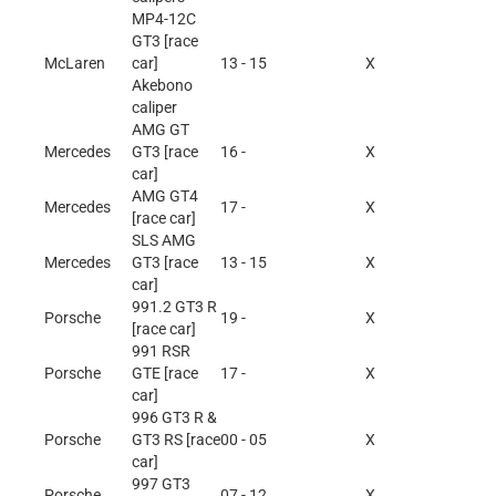
MP4-12C
GT3 [race
McLaren
car]
13 - 15
X
Akebono
caliper
AMG GT
Mercedes
GT3 [race
16 -
X
car]
AMG GT4
Mercedes
17 -
X
[race car]
SLS AMG
Mercedes
GT3 [race
13 - 15
X
car]
991.2 GT3 R
Porsche
19 -
X
[race car]
991 RSR
Porsche
GTE [race
17 -
X
car]
996 GT3 R &
Porsche
GT3 RS [race
00 - 05
X
car]
997 GT3
Porsche
07 - 12
X