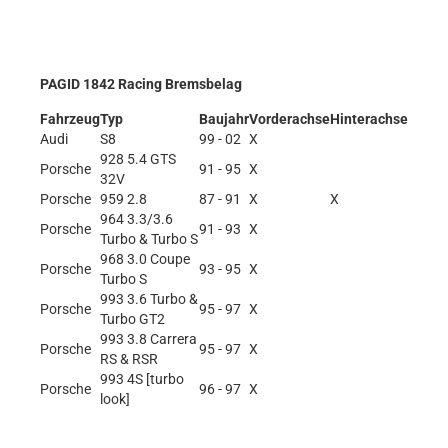
PAGID 1842 Racing Bremsbelag
Fahrzeug
Typ
Baujahr
Vorderachse
Hinterachse
Audi
S8
99 - 02
X
928 5.4 GTS
Porsche
91 - 95
X
32V
Porsche
959 2.8
87 - 91
X
X
964 3.3/3.6
Porsche
91 - 93
X
Turbo & Turbo S
968 3.0 Coupe
Porsche
93 - 95
X
Turbo S
993 3.6 Turbo &
Porsche
95 - 97
X
Turbo GT2
993 3.8 Carrera
Porsche
95 - 97
X
RS & RSR
993 4S [turbo
Porsche
96 - 97
X
look]