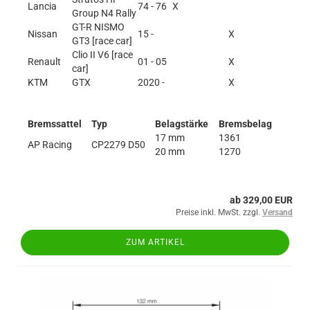
Lancia
74 - 76
X
Group N4 Rally
GT-R NISMO
Nissan
15 -
X
GT3 [race car]
Clio II V6 [race
Renault
01 - 05
X
car]
KTM
GTX
2020 -
X
Bremssattel
Typ
Belagstärke
Bremsbelag
17 mm
1361
AP Racing
CP2279 D50
20 mm
1270
ab 329,00 EUR
Preise inkl. MwSt. zzgl.
Versand
ZUM ARTIKEL