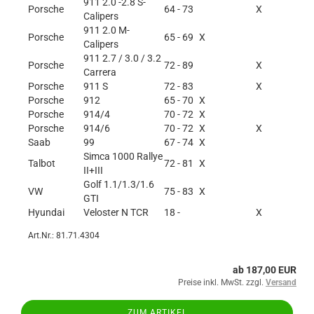
911 2.0 -2.8 S-
Porsche
64 - 73
X
Calipers
911 2.0 M-
Porsche
65 - 69
X
Calipers
911 2.7 / 3.0 / 3.2
Porsche
72 - 89
X
Carrera
Porsche
911 S
72 - 83
X
Porsche
912
65 - 70
X
Porsche
914/4
70 - 72
X
Porsche
914/6
70 - 72
X
X
Saab
99
67 - 74
X
Simca 1000 Rallye
Talbot
72 - 81
X
II+III
Golf 1.1/1.3/1.6
VW
75 - 83
X
GTI
Hyundai
Veloster N TCR
18 -
X
Art.Nr.: 81.71.4304
ab 187,00 EUR
Preise inkl. MwSt. zzgl.
Versand
ZUM ARTIKEL