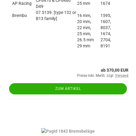
CP6470 & CP6480
AP Racing
25 mm
1674
D49
07.5139. [type 132 or
Brembo
16 mm,
1595,
B13 family]
20 mm,
1607,
22 mm,
8037,
25 mm,
1674,
26.5 mm
2704,
29 mm
8191
ab 370,00 EUR
Preise inkl. MwSt. zzgl.
Versand
ZUM ARTIKEL