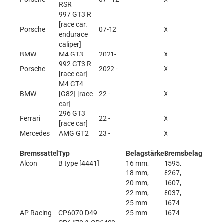
RSR
997 GT3 R
[race car.
Porsche
07-12
X
endurace
caliper]
BMW
M4 GT3
2021-
X
992 GT3 R
Porsche
2022 -
X
[race car]
M4 GT4
BMW
[G82] [race
22 -
X
car]
296 GT3
Ferrari
22 -
X
[race car]
Mercedes
AMG GT2
23 -
X
Bremssattel
Typ
Belagstärke
Bremsbelag
Alcon
B type [4441]
16 mm,
1595,
18 mm,
8267,
20 mm,
1607,
22 mm,
8037,
25 mm
1674
AP Racing
CP6070 D49
25 mm
1674