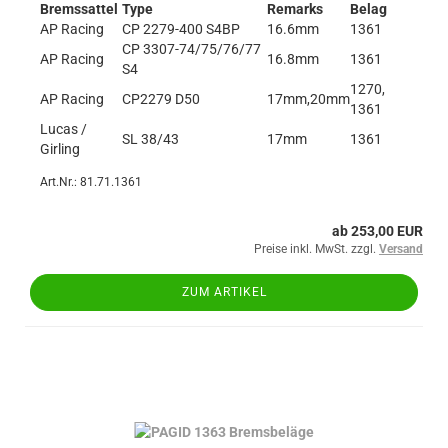
Bremssattel
Type
Remarks
Belag
AP Racing
CP 2279-400 S4BP
16.6mm
1361
CP 3307-74/75/76/77
AP Racing
16.8mm
1361
S4
1270,
AP Racing
CP2279 D50
17mm,20mm
1361
Lucas /
SL 38/43
17mm
1361
Girling
Art.Nr.: 81.71.1361
ab 253,00 EUR
Preise inkl. MwSt. zzgl.
Versand
ZUM ARTIKEL