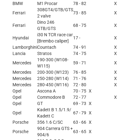
BMW
M1 Procar
78 - 82
X
308GT4/GTB/GTS
Ferrari
73 - 85
X
2 valve
Dino 246
Ferrari
68 - 75
X
GTB/GTS
i30 N TCR race car
Hyundai
17 -
X
[Brembo caliper]
Lamborghini
Countach
74 - 91
X
Lancia
Stratos
74 - 75
X
190-300 (W108-
Mercedes
59 - 71
X
W115)
Mercedes
200-300 (W123)
76 - 85
X
Mercedes
250-280 (W114)
71 - 76
X
Mercedes
280-450 (W116)
72 - 80
X
Opel
Ascona A
70 - 75
X
Opel
Commodore B
72 - 77
X
Opel
GT
69 - 73
X
Kadett B 1.5/1.9/
Opel
67 - 79
X
Kadett C
Porsche
356 1.6 C/SC
63 - 66
X
904 Carrera GTS +
Porsche
63 - 65
X
904/6