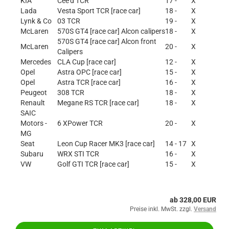
KIA
Cee’d TCR
17 -
X
Lada
Vesta Sport TCR [race car]
18 -
X
Lynk & Co
03 TCR
19 -
X
McLaren
570S GT4 [race car] Alcon calipers
18 -
X
570S GT4 [race car] Alcon front
McLaren
20 -
X
Calipers
Mercedes
CLA Cup [race car]
12 -
X
Opel
Astra OPC [race car]
15 -
X
Opel
Astra TCR [race car]
16 -
X
Peugeot
308 TCR
18 -
X
Renault
Megane RS TCR [race car]
18 -
X
SAIC
Motors -
6 XPower TCR
20 -
X
MG
Seat
Leon Cup Racer MK3 [race car]
14 - 17
X
Subaru
WRX STI TCR
16 -
X
VW
Golf GTI TCR [race car]
15 -
X
ab 328,00 EUR
Preise inkl. MwSt. zzgl.
Versand