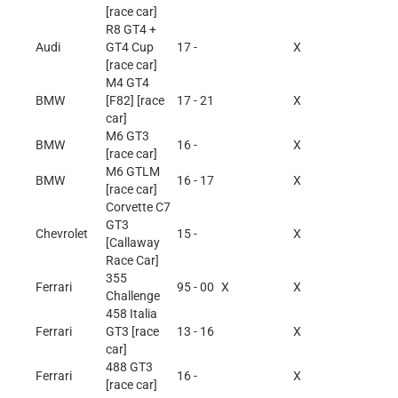
[race car]
R8 GT4 +
Audi
GT4 Cup
17 -
X
[race car]
M4 GT4
BMW
[F82] [race
17 - 21
X
car]
M6 GT3
BMW
16 -
X
[race car]
M6 GTLM
BMW
16 - 17
X
[race car]
Corvette C7
GT3
Chevrolet
15 -
X
[Callaway
Race Car]
355
Ferrari
95 - 00
X
X
Challenge
458 Italia
Ferrari
GT3 [race
13 - 16
X
car]
488 GT3
Ferrari
16 -
X
[race car]