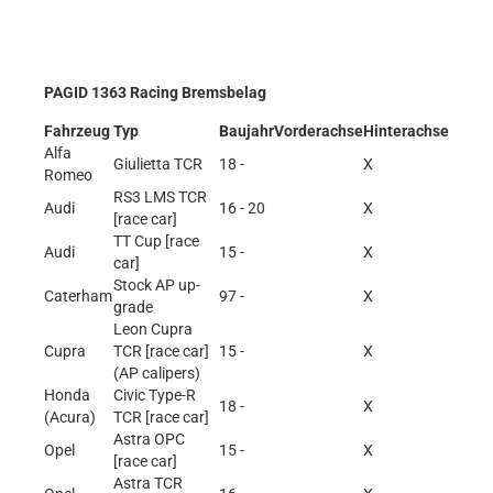
PAGID 1363 Racing Bremsbelag
Fahrzeug
Typ
Baujahr
Vorderachse
Hinterachse
Alfa
Giulietta TCR
18 -
X
Romeo
RS3 LMS TCR
Audi
16 - 20
X
[race car]
TT Cup [race
Audi
15 -
X
car]
Stock AP up-
Caterham
97 -
X
grade
Leon Cupra
Cupra
TCR [race car]
15 -
X
(AP calipers)
Honda
Civic Type-R
18 -
X
(Acura)
TCR [race car]
Astra OPC
Opel
15 -
X
[race car]
Astra TCR