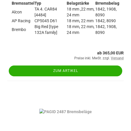
Bremssattel
Typ
Belagstärke
Brremsbelag
TA 4. CAR84
18 mm ,22 mm,
1842, 1908,
Alcon
[4484]
24 mm
8090
AP Racing
CP5045 D61
18 mm, 22 mm
1842, 8090
Big Red [type
18 mm, 22 mm,
1842, 1908,
Brembo
132A family]
24 mm
8090
ab 365,00 EUR
Preise inkl. MwSt. zzgl.
Versand
ZUM ARTIKEL