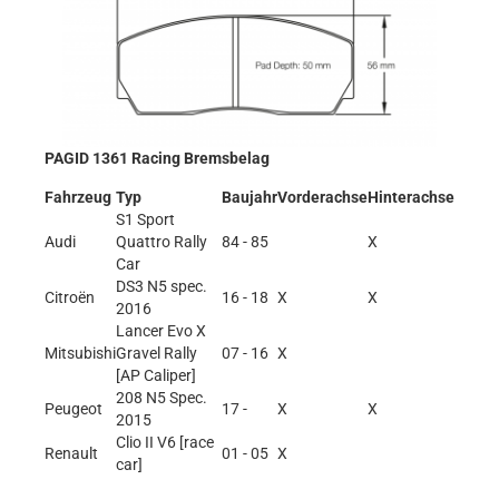
PAGID 1361 Racing Bremsbelag
Fahrzeug
Typ
Baujahr
Vorderachse
Hinterachse
S1 Sport
Audi
Quattro Rally
84 - 85
X
Car
DS3 N5 spec.
Citroën
16 - 18
X
X
2016
Lancer Evo X
Mitsubishi
Gravel Rally
07 - 16
X
[AP Caliper]
208 N5 Spec.
Peugeot
17 -
X
X
2015
Clio II V6 [race
Renault
01 - 05
X
car]