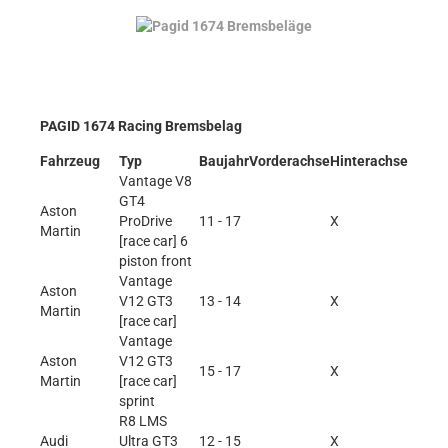
PAGID 1674 Racing Bremsbelag
Fahrzeug
Typ
Baujahr
Vorderachse
Hinterachse
Vantage V8
GT4
Aston
ProDrive
11 - 17
X
Martin
[race car] 6
piston front
Vantage
Aston
V12 GT3
13 - 14
X
Martin
[race car]
Vantage
Aston
V12 GT3
15 - 17
X
Martin
[race car]
sprint
R8 LMS
Audi
Ultra GT3
12 - 15
X